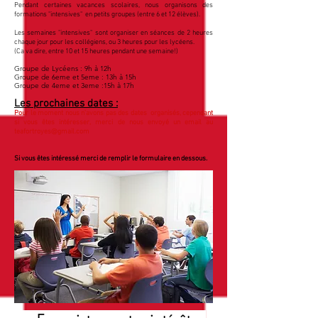
Pendant certaines vacances scolaires, nous organisons des
formations "intensives" en petits groupes
(entre 6 et 12 élèves).
Les semaines "intensives" sont organiser en séances de 2 heures
chaque jour pour les collégiens, ou 3 heures pour les lycéens.
(Ca va dire, entre 10 et 15 heures pendant une
semaine!)
Groupe de Lycéens :
9h à 12h
Groupe de 6eme et 5eme : 13h à 15h
Groupe de 4eme et 3eme :15h à 17h
Les pr
ochaines dates :
Pour le moment nous n'avons pas des dates organisés, cependant
si vous
êtes
intéresser
, merci de nous envoyé un email au
teafortroyes@gmail.com
Si vous êtes intéressé merci de remplir le formulaire en dessous.