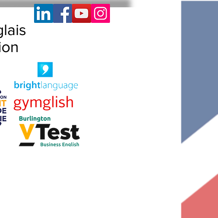
lais
ion
es
Members Only
Lesson Content