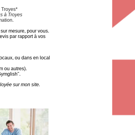
r Troyes*
us à Troyes
mation.
 sur mesure, pour vous.
evis par rapport à vos
locaux, ou dans en local
m ou autres).
Gymglish".
loyée sur mon site.