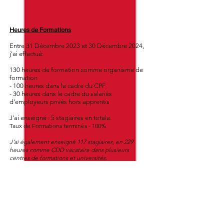
Heures de Formations
Entre 31 Décembre 2023 et 30 Décembre 2024,
j'ai effectué:
130 heures de formation comme organisme de
formation
- 100 heures dans le cadre du CPF
- 30 heures dans le cadre du salariés
d’employeurs privés hors apprentis
J'ai enseigné :
5 stagiaires en totale.
Taux de Formations terminés - 100%
J'ai également enseigné 117 stagiaires, en 229
heures comme CDD vacataire dans plusieurs
centres de formations et universités.