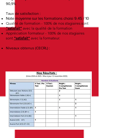
90,9%
Taux de satisfaction :
Note moyenne sur les formations choisi 9.45 / 10
Qualité de formation - 100% de nos stagiaires sont
"
satisfait"
avec la qualité de la formation
Appréciation
formateur - 100% de nos stagiaires
sont
"
satisfait"
avec la formateur.
Niveaux obtenus (CECRL) :