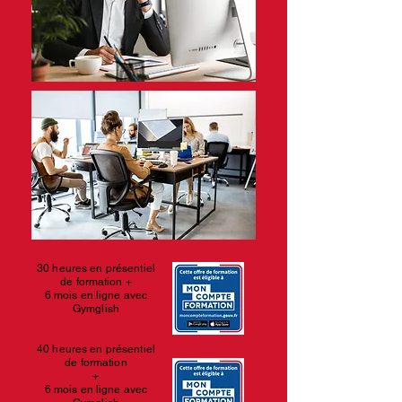
30 heures en présentiel
de formation
+​
6 mois en ligne avec
Gymglish
40 heures en présentiel
de formation
+​
6 mois en ligne avec