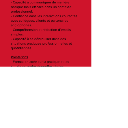
- Capacité à communiquer de manière
basique mais efficace dans un contexte
professionnel.
- Confiance dans les interactions courantes
avec collègues, clients et partenaires
anglophones.
- Compréhension et rédaction d’emails
simples.
- Capacité à se débrouiller dans des
situations pratiques professionnelles et
quotidiennes.
Points forts
- Formation axée sur la pratique et les
situations professionnelles réelles.
- Exercices interactifs et jeux de rôle.
- Approche adaptée aux besoins concrets du
métier.
Durée & modalités
- 30/40 heures de formation (modifiable
selon besoins).
- 6 mois en ligne avec Gymglish
- Présentiel, distanciel (visioconférence) ou
mixte.
- Méthodes pédagogiques : exercices
pratiques, mises en situation, e-learning
complémentaire possible.