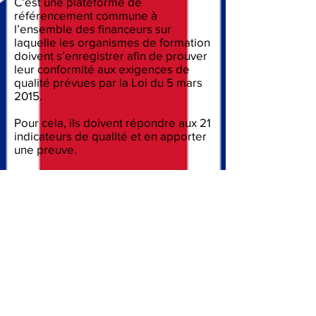
C’est une plateforme de
référencement commune à
l’ensemble des financeurs sur
laquelle les organismes de formation
doivent s’enregistrer afin de prouver
leur conformité aux exigences de
qualité prévues par la Loi du 5 mars
2015.
Pour cela, ils doivent répondre aux 21
indicateurs de qualité et en apporter
une preuve.
Toutes nos actions de formation
(adultes) sont référençables et donc
finançables par les OPCO.
T.E.A. For Troyes
- by Katie Bradley Bouché
Teaching English to all for Troyes* | *Enseigner l'anglais
pour tous à Troyes
Katie Bradley Enseignement de l'anglais - "
TEA For
Troyes" est enregistré comme organisme de formation
sous le N°
44100101310
.
Cet enregistrement ne vaut pas agrément de l'Etat.