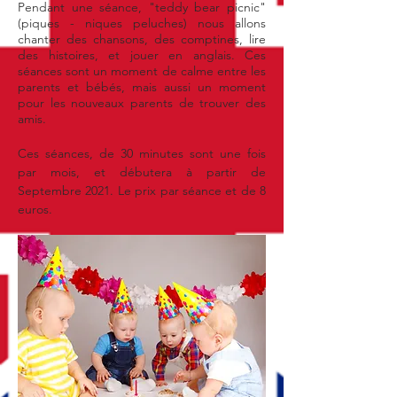
Pendant une séance, "teddy bear picnic"
(piques - niques peluches) nous allons
chanter des chansons, des comptines, lire
des histoires, et jouer en anglais. Ces
séances sont un moment de calme entre les
parents et bébés, mais aussi un moment
pour les nouveaux parents de trouver des
amis.
Ces séances, de 30 minutes sont une fois
par mois, et débutera à partir de
Septembre 2021. Le prix par séance et de 8
euros.