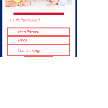
Je suis Intéresser!
Submit
T.E.A. For Troyes
- by Katie Bradley Bouché
Teaching English to all for Troyes* | *Enseigner l'anglais
pour tous à Troyes
Katie Bradley Enseignement de l'anglais - "
TEA For
Troyes" est enregistré comme organisme de formation
sous le N°
44100101310
.
Cet enregistrement ne vaut pas agrément de l'Etat.