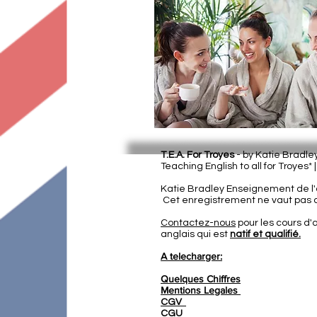
T.E.A. For Troyes
- by Katie Bradl
Teaching English to all for Troyes* 
Katie Bradley Enseignement de l'a
Cet enregistrement ne vaut pas a
Contactez-nous
pour les cours d'
anglais qui est
natif et qualifié.
A telecharger:
Quelques Chiffres
Mentions Legales
CGV
CGU