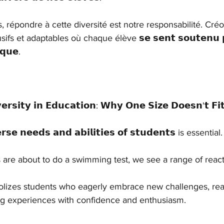
, répondre à cette diversité est notre responsabilité. Cré
 et adaptables où chaque élève 𝘀𝗲 𝘀𝗲𝗻𝘁 𝘀𝗼𝘂𝘁𝗲𝗻𝘂 𝗽𝗼𝘂
𝗾𝘂𝗲.
𝗿𝘀𝗶𝘁𝘆 𝗶𝗻 𝗘𝗱𝘂𝗰𝗮𝘁𝗶𝗼𝗻: 𝗪𝗵𝘆 𝗢𝗻𝗲 𝗦𝗶𝘇𝗲 𝗗𝗼𝗲𝘀𝗻'𝘁 𝗙𝗶𝘁
 𝗻𝗲𝗲𝗱𝘀 𝗮𝗻𝗱 𝗮𝗯𝗶𝗹𝗶𝘁𝗶𝗲𝘀 𝗼𝗳 𝘀𝘁𝘂𝗱𝗲𝗻𝘁𝘀 is essential.
s are about to do a swimming test, we see a range of react
olizes students who eagerly embrace new challenges, re
ng experiences with confidence and enthusiasm.