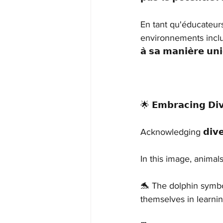
En tant qu'éducateurs
environnements inclusifs
𝗮̀ 𝘀𝗮 𝗺𝗮𝗻𝗶𝗲̀𝗿𝗲 𝘂𝗻
🌟 𝗘𝗺𝗯𝗿𝗮𝗰𝗶𝗻𝗴 𝗗𝗶𝘃
Acknowledging 𝗱𝗶𝘃𝗲𝗿𝘀
In this image, animal
🐬 The dolphin symb
themselves in learni