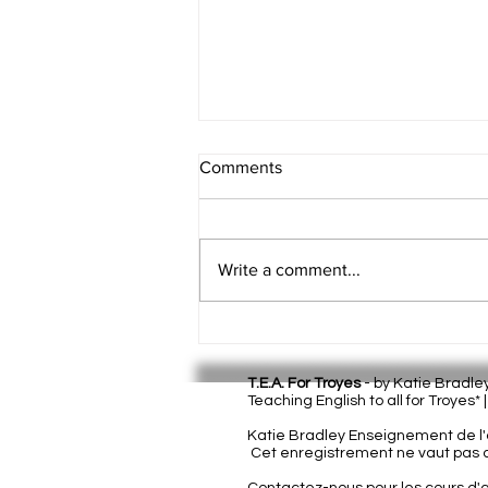
Comments
Write a comment...
The 5 absolutely worst
grammar rules to ever appear
in English textbooks
T.E.A. For Troyes
- by Katie Bradl
Teaching English to all for Troyes* 
Katie Bradley Enseignement de l'a
Cet enregistrement ne vaut pas a