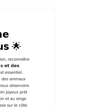
𝗺𝗲
𝘂𝘀 🌟
on, reconnaître 
𝗻𝘀 𝗲𝘁 𝗱𝗲𝘀 
est essentiel. 
 des animaux 
 nous observons 
hin joyeux prêt 
on et au singe 
sse sur le côté.