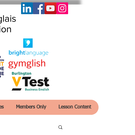
lais
ion
es
Members Only
Lesson Content