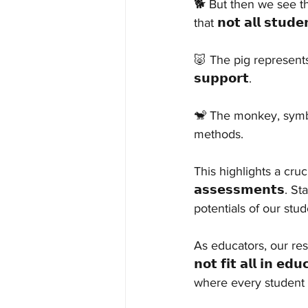
🐕 But then we see t
that 𝗻𝗼𝘁 𝗮𝗹𝗹 𝘀𝘁𝘂𝗱𝗲
🐷 The pig represents th
𝘀𝘂𝗽𝗽𝗼𝗿𝘁.
🐒 The monkey, symboli
methods.
This highlights a crucial a
𝗮𝘀𝘀𝗲𝘀𝘀𝗺𝗲𝗻𝘁𝘀
potentials of our stud
As educators, our respo
𝗻𝗼𝘁 𝗳𝗶𝘁 𝗮𝗹𝗹 𝗶𝗻
where every student 