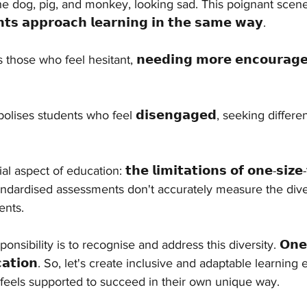
he dog, pig, and monkey, looking sad. This poignant scen
𝗻𝘁𝘀 𝗮𝗽𝗽𝗿𝗼𝗮𝗰𝗵 𝗹𝗲𝗮𝗿𝗻𝗶𝗻𝗴 𝗶𝗻 𝘁𝗵𝗲 𝘀𝗮𝗺𝗲 𝘄𝗮𝘆.
ose who feel hesitant, 𝗻𝗲𝗲𝗱𝗶𝗻𝗴 𝗺𝗼𝗿𝗲 𝗲𝗻𝗰𝗼𝘂𝗿𝗮𝗴𝗲
ses students who feel 𝗱𝗶𝘀𝗲𝗻𝗴𝗮𝗴𝗲𝗱, seeking differe
spect of education: 𝘁𝗵𝗲 𝗹𝗶𝗺𝗶𝘁𝗮𝘁𝗶𝗼𝗻𝘀 𝗼𝗳 𝗼𝗻𝗲-𝘀𝗶𝘇𝗲-𝗳𝗶
. Standardised assessments don't accurately measure the div
ents.
nsibility is to recognise and address this diversity. 𝗢𝗻𝗲 𝘀
 𝗲𝗱𝘂𝗰𝗮𝘁𝗶𝗼𝗻. So, let's create inclusive and adaptable learni
feels supported to succeed in their own unique way.