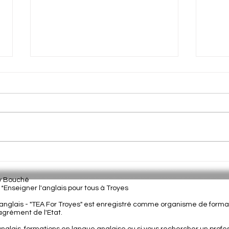
The right kind of immigrant...?
10 G
Engl
ey Bouché
| *Enseigner l'anglais pour tous à Troyes
nglais - "
TEA For Troyes" est enregistré comme organisme de format
grément de l'Etat.