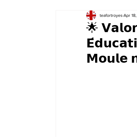
teafortroyes
Apr 18
🌟 𝗩𝗮𝗹𝗼𝗿
𝗘́𝗱𝘂𝗰𝗮𝘁
𝗠𝗼𝘂𝗹𝗲 𝗻