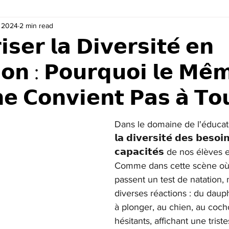
, 2024
2 min read
𝘀𝗲𝗿 𝗹𝗮 𝗗𝗶𝘃𝗲𝗿𝘀𝗶𝘁𝗲́ 𝗲𝗻
𝗶𝗼𝗻 : 𝗣𝗼𝘂𝗿𝗾𝘂𝗼𝗶 𝗹𝗲 𝗠𝗲̂
𝗲 𝗖𝗼𝗻𝘃𝗶𝗲𝗻𝘁 𝗣𝗮𝘀 𝗮̀ 𝗧𝗼
Dans le domaine de l'éducati
𝗹𝗮 𝗱𝗶𝘃𝗲𝗿𝘀𝗶𝘁𝗲́ 𝗱𝗲𝘀 𝗯𝗲𝘀𝗼𝗶
𝗰𝗮𝗽𝗮𝗰𝗶𝘁𝗲́𝘀 de nos élèves 
Comme dans cette scène où
passent un test de natation,
diverses réactions : du daup
à plonger, au chien, au coch
hésitants, affichant une triste