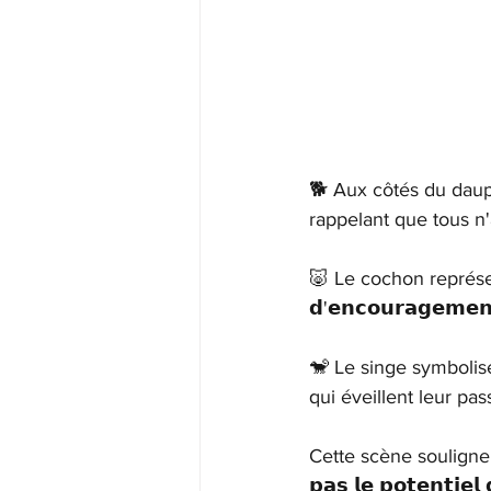
🐕 Aux côtés du dauphi
rappelant que tous n
🐷 Le cochon représente 
𝗱'𝗲𝗻𝗰𝗼𝘂𝗿𝗮𝗴𝗲𝗺𝗲𝗻
🐒 Le singe symbolise
qui éveillent leur pas
Cette scène souligne les 𝗹
𝗽𝗮𝘀 𝗹𝗲 𝗽𝗼𝘁𝗲𝗻𝘁𝗶𝗲𝗹 