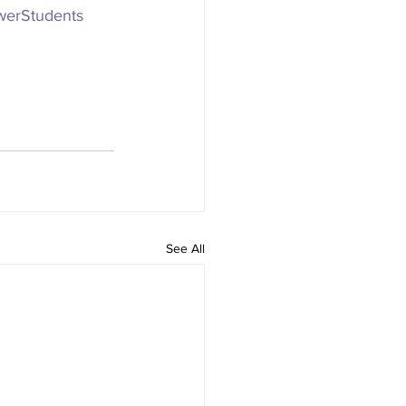
erStudents
See All