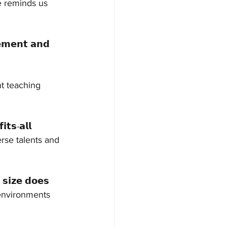
e reminds us 
𝗺𝗲𝗻𝘁 𝗮𝗻𝗱 
nt teaching 
𝘁𝘀-𝗮𝗹𝗹 
erse talents and 
𝘇𝗲 𝗱𝗼𝗲𝘀 
ng environments 