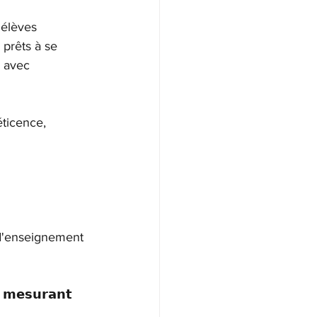
 élèves 
 prêts à se 
 avec 
éticence, 
s d'enseignement 
 𝗺𝗲𝘀𝘂𝗿𝗮𝗻𝘁 