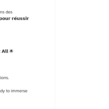
ons des 
𝗿 𝗿𝗲́𝘂𝘀𝘀𝗶𝗿 
 𝗔𝗹𝗹 🌟
ions.
ady to immerse 