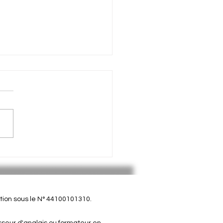
ood reasons to learn
ish
ion sous le N° 44100101310.