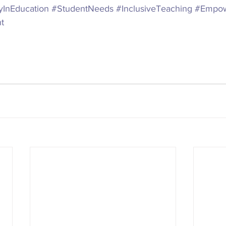
yInEducation
#StudentNeeds
#InclusiveTeaching
#Empow
t