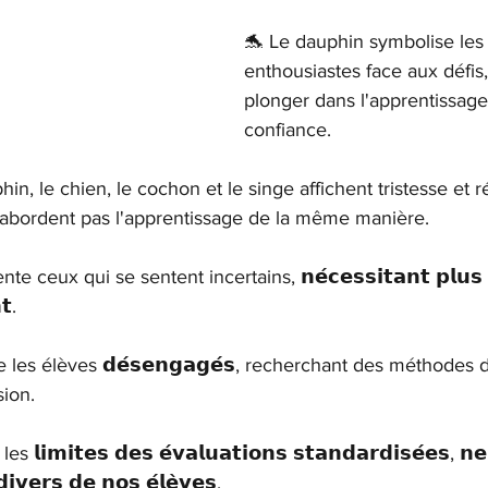
🐬 Le dauphin symbolise les
enthousiastes face aux défis,
plonger dans l'apprentissage
confiance.
n, le chien, le cochon et le singe affichent tristesse et r
'abordent pas l'apprentissage de la même manière.
ceux qui se sentent incertains, 𝗻𝗲́𝗰𝗲𝘀𝘀𝗶𝘁𝗮𝗻𝘁 𝗽𝗹𝘂𝘀 
𝘁.
 les élèves 𝗱𝗲́𝘀𝗲𝗻𝗴𝗮𝗴𝗲́𝘀, recherchant des méthode
sion.
𝗺𝗶𝘁𝗲𝘀 𝗱𝗲𝘀 𝗲́𝘃𝗮𝗹𝘂𝗮𝘁𝗶𝗼𝗻𝘀 𝘀𝘁𝗮𝗻𝗱𝗮𝗿𝗱𝗶𝘀𝗲́𝗲𝘀, 𝗻
𝗱𝗶𝘃𝗲𝗿𝘀 𝗱𝗲 𝗻𝗼𝘀 𝗲́𝗹𝗲̀𝘃𝗲𝘀.