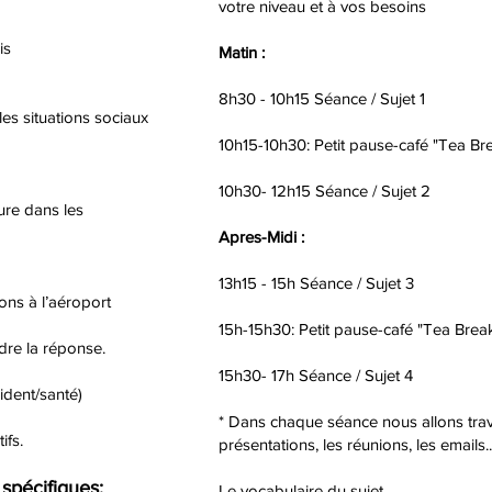
votre niveau et à vos besoins
is
Matin :
8h30 - 10h15 Séance / Sujet 1
les situations sociaux
10h15-10h30: Petit pause-café "Tea Bre
10h30- 12h15 Séance / Sujet 2
ure dans les
Apres-Midi :
13h15 - 15h Séance / Sujet 3
ons à l’aéroport
15h-15h30: Petit pause-café "Tea Break
dre la réponse.
15h30- 17h Séance / Sujet 4
ident/santé)
* Dans chaque séance nous allons trava
ifs.
présentations, les réunions, les emails...
spécifiques:
Le vocabulaire du sujet