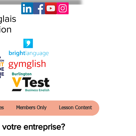
lais
ion
es
Members Only
Lesson Content
 votre entreprise?