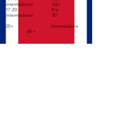
intermédiaire
A2+
17-20 Pre
intermédiaire
B1
20+
Intermédiaire
B1+
T.E.A. For Troyes
- by Katie Bradley Bouché
Teaching English to all for Troyes* | *Enseigner l'anglais
pour tous à Troyes
Katie Bradley Enseignement de l'anglais - "
TEA For
Troyes" est enregistré comme organisme de formation
sous le N°
44100101310
.
Cet enregistrement ne vaut pas agrément de l'Etat.
Contactez-nous
pour les cours d'anglais, formations en
langue anglaise ou si vous rechercher un professeur
d'anglais ou formateur en anglais qui est
natif et
qualifié.
A telecharger:
Quelques Chiffres