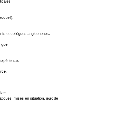
icales.
accueil).
ents et collègues anglophones.
angue.
’expérience.
ercé.
ixte.
tiques, mises en situation, jeux de