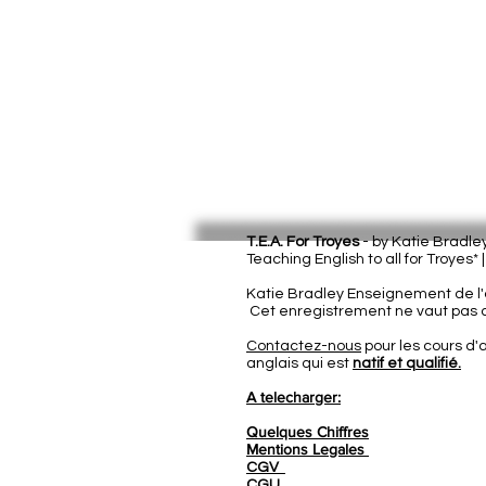
T.E.A. For Troyes
- by Katie Bradl
Teaching English to all for Troyes* 
Katie Bradley Enseignement de l'a
Cet enregistrement ne vaut pas a
Contactez-nous
pour les cours d'
anglais qui est
natif et qualifié.
A telecharger:
Quelques Chiffres
Mentions Legales
CGV
CGU