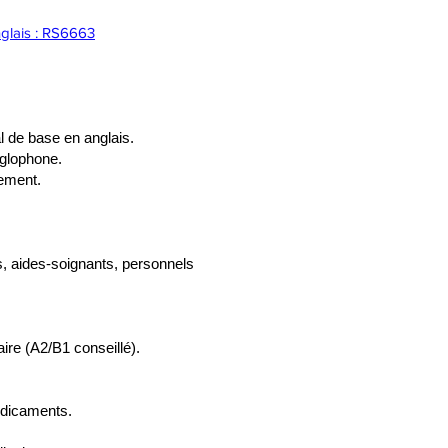
nglais : RS6663
l de base en anglais.
nglophone.
tement.
s, aides-soignants, personnels
ire (A2/B1 conseillé).
édicaments.