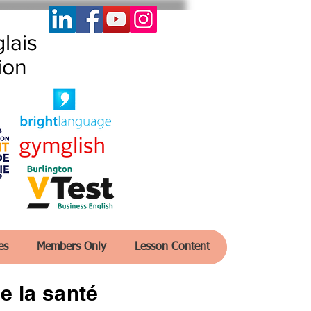
lais
ion
es
Members Only
Lesson Content
e la santé