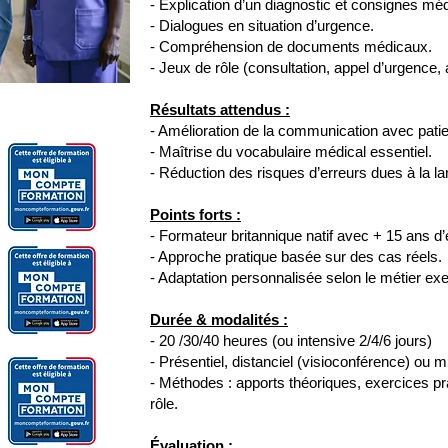
- Explication d’un diagnostic et consignes méd
- Dialogues en situation d’urgence.
- Compréhension de documents médicaux.
- Jeux de rôle (consultation, appel d’urgence, 
Résultats attendus :
- Amélioration de la communication avec pati
- Maîtrise du vocabulaire médical essentiel.
- Réduction des risques d’erreurs dues à la l
Points forts :
- Formateur britannique natif avec + 15 ans d
- Approche pratique basée sur des cas réels.
- Adaptation personnalisée selon le métier ex
Durée & modalités :
- 20 /30/40 heures (ou intensive 2/4/6 jours)
- Présentiel, distanciel (visioconférence) ou m
- Méthodes : apports théoriques, exercices pra
rôle.
Évaluation :