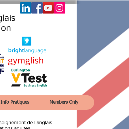
lais
ion
Info Pratiques
Members Only
enseignement de l'anglais
tions adultes.