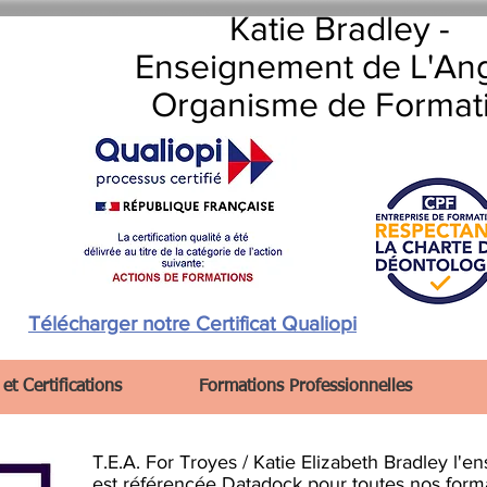
Katie Bradley -
Enseignement de L'Ang
Organisme de Format
Télécharger notre Certificat Qualiopi
et Certifications
Formations Professionnelles
T.E.A. For Troyes / Katie Elizabeth Bradley l'
est référencée Datadock pour toutes nos forma