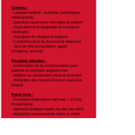
Contenu :
- Lexique médical : anatomie, pathologies,
médicaments.
- Questions types pour interroger un patient.
- Explication d’un diagnostic et consignes
médicales.
- Dialogues en situation d’urgence.
- Compréhension de documents médicaux.
- Jeux de rôle (consultation, appel
d’urgence, accueil).
Résultats attendus :
- Amélioration de la communication avec
patients et collègues anglophones.
- Maîtrise du vocabulaire médical essentiel.
- Réduction des risques d’erreurs dues à la
langue.
Points forts :
- Formateur britannique natif avec + 15 ans
d’expérience.
- Approche pratique basée sur des cas réels.
- Adaptation personnalisée selon le métier
exercé.
Durée & modalités :
- 20 /30/40 heures (ou intensive 2/4/6 jours)