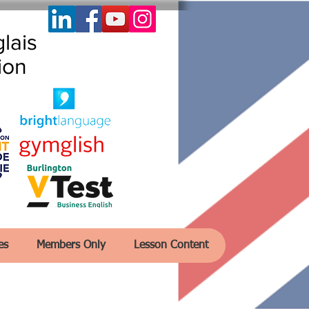
lais
ion
es
Members Only
Lesson Content