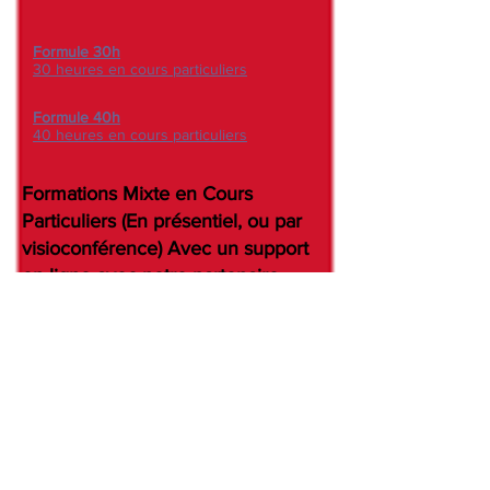
Formule 30h
30 heures en cours particuliers
Formule 40h
40 heures en cours particuliers
Formations Mixte en Cours
Particuliers (En présentiel, ou par
visioconférence) Avec un support
en-ligne avec notre partenaire
Gymglish.
Formule 60h
- 20 heures en cours particuliers
- 40 heures en ligne
- 1 examen Lilate.
Formule 100h
30 heures en cours particuliers